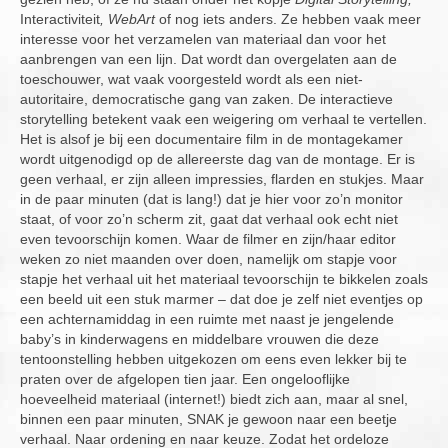
Interactiviteit
,
WebArt
of nog iets anders. Ze hebben vaak meer
interesse voor het verzamelen van materiaal dan voor het
aanbrengen van een lijn. Dat wordt dan overgelaten aan de
toeschouwer, wat vaak voorgesteld wordt als een niet-
autoritaire, democratische gang van zaken. De interactieve
storytelling betekent vaak een weigering om verhaal te vertellen.
Het is alsof je bij een documentaire film in de montagekamer
wordt uitgenodigd op de allereerste dag van de montage. Er is
geen verhaal, er zijn alleen impressies, flarden en stukjes. Maar
in de paar minuten (dat is lang!) dat je hier voor zo’n monitor
staat, of voor zo’n scherm zit, gaat dat verhaal ook echt niet
even tevoorschijn komen. Waar de filmer en zijn/haar editor
weken zo niet maanden over doen, namelijk om stapje voor
stapje het verhaal uit het materiaal tevoorschijn te bikkelen zoals
een beeld uit een stuk marmer – dat doe je zelf niet eventjes op
een achternamiddag in een ruimte met naast je jengelende
baby’s in kinderwagens en middelbare vrouwen die deze
tentoonstelling hebben uitgekozen om eens even lekker bij te
praten over de afgelopen tien jaar. Een ongelooflijke
hoeveelheid materiaal (internet!) biedt zich aan, maar al snel,
binnen een paar minuten, SNAK je gewoon naar een beetje
verhaal. Naar ordening en naar keuze. Zodat het ordeloze