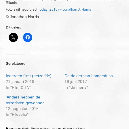
Rituals’
Foto’s uit het project
Today (2010) – Jonathan J. Harris
© Jonathan Harris
Dit delen:
Gerelateerd
Iedereen filmt (hetzelfde)
De dokter van Lampedusa
21 januari 2018
19 juni 2017
In "Film & TV"
In "de mens"
‘Anders hebben de
terroristen gewonnen’
12 augustus 2016
In "Filosofie"
Jonathan Harris
,
Today
,
verhaal
,
webart
,
zin van het leven