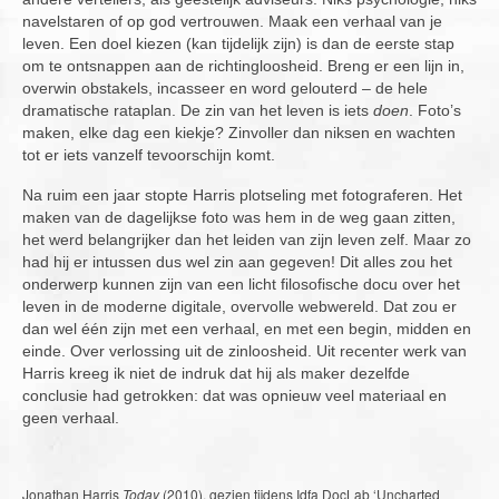
navelstaren of op god vertrouwen. Maak een verhaal van je
leven. Een doel kiezen (kan tijdelijk zijn) is dan de eerste stap
om te ontsnappen aan de richtingloosheid. Breng er een lijn in,
overwin obstakels, incasseer en word gelouterd – de hele
dramatische rataplan. De zin van het leven is iets
doen
. Foto’s
maken, elke dag een kiekje? Zinvoller dan niksen en wachten
tot er iets vanzelf tevoorschijn komt.
Na ruim een jaar stopte Harris plotseling met fotograferen. Het
maken van de dagelijkse foto was hem in de weg gaan zitten,
het werd belangrijker dan het leiden van zijn leven zelf. Maar zo
had hij er intussen dus wel zin aan gegeven! Dit alles zou het
onderwerp kunnen zijn van een licht filosofische docu over het
leven in de moderne digitale, overvolle webwereld. Dat zou er
dan wel één zijn met een verhaal, en met een begin, midden en
einde. Over verlossing uit de zinloosheid. Uit recenter werk van
Harris kreeg ik niet de indruk dat hij als maker dezelfde
conclusie had getrokken: dat was opnieuw veel materiaal en
geen verhaal.
Jonathan Harris
Today
(2010), gezien tijdens Idfa DocLab ‘Uncharted