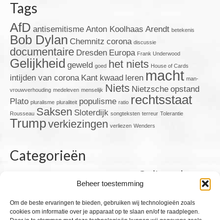
Tags
AfD
antisemitisme
Anton Koolhaas
Arendt
betekenis
Bob Dylan
Chemnitz
corona
discussie
documentaire
Dresden
Europa
Frank Underwood
Gelijkheid
het niets
geweld
goed
House of Cards
macht
intijden van corona
Kant
kwaad
leren
man-
Niets
Nietzsche
opstand
vrouwverhouding
medeleven
menselijk
rechtsstaat
Plato
populisme
pluralisme
pluraliteit
ratio
Saksen
Sloterdijk
Rousseau
songteksten
terreur
Tolerantie
Trump
verkiezingen
verliezen
Wenders
Categorieën
Cultuur
de
Corona
Autoriteit
Cabaret
Citaten
Blog
Beheer toestemming
de mens
jaren '70
de man
de jaren tachtig
Duitsland
Film & TV
Europa
democratie
Om de beste ervaringen te bieden, gebruiken wij technologieën zoals
Filosofie
Filmacademie
Frankrijk
cookies om informatie over je apparaat op te slaan en/of te raadplegen.