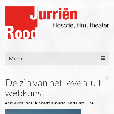
Menu
Filosofie
De zin van het leven, uit
Blog
webkunst
Lezingen/Presentaties
Film & TV
door
Jurriën Rood
|
geplaatst in:
de mens
,
Filosofie
,
Kunst
|
2
Theater