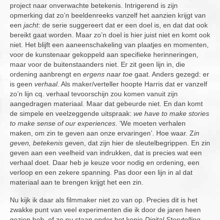
project naar onverwachte betekenis. Intrigerend is zijn
opmerking dat zo’n beeldenreeks vanzelf het aanzien krijgt van
een
jacht
: de serie suggereert dat er een doel is, en dat dat ook
bereikt gaat worden. Maar zo’n doel is hier juist niet en komt ook
niet. Het blijft een aaneenschakeling van plaatjes en momenten,
voor de kunstenaar gekoppeld aan specifieke herinneringen,
maar voor de buitenstaanders niet. Er zit geen lijn in, die
ordening aanbrengt en
ergens naar toe
gaat. Anders gezegd: er
is geen
verhaal
. Als maker/verteller hoopte Harris dat er vanzelf
zo’n lijn cq. verhaal tevoorschijn zou komen vanuit zijn
aangedragen materiaal. Maar dat gebeurde niet. En dan komt
de simpele en veelzeggende uitspraak:
we have to make stories
to make sense of our experiences
. ‘We moeten verhalen
maken, om zin te geven aan onze ervaringen’. Hoe waar. Z
in
geven, betekenis
geven, dat zijn hier de sleutelbegrippen. En zin
geven aan een veelheid van indrukken, dat is precies wat een
verhaal doet. Daar heb je keuze voor nodig en ordening, een
verloop en een zekere spanning. Pas door een lijn in al dat
materiaal aan te brengen krijgt het een zin.
Nu kijk ik daar als filmmaker niet zo van op. Precies dit is het
zwakke punt van veel experimenten die ik door de jaren heen
gezien heb, of ze nu staan onder het kopje
Digital Storytelling,