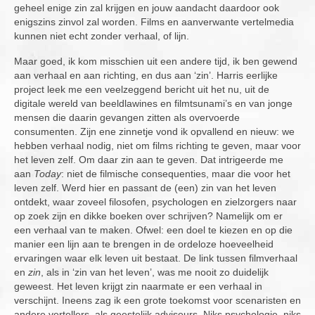
geheel enige zin zal krijgen en jouw aandacht daardoor ook
enigszins zinvol zal worden. Films en aanverwante vertelmedia
kunnen niet echt zonder verhaal, of lijn.
Maar goed, ik kom misschien uit een andere tijd, ik ben gewend
aan verhaal en aan richting, en dus aan ‘zin’. Harris eerlijke
project leek me een veelzeggend bericht uit het nu, uit de
digitale wereld van beeldlawines en filmtsunami’s en van jonge
mensen die daarin gevangen zitten als overvoerde
consumenten. Zijn ene zinnetje vond ik opvallend en nieuw: we
hebben verhaal nodig, niet om films richting te geven, maar voor
het leven zelf. Om daar zin aan te geven. Dat intrigeerde me
aan
Today
: niet de filmische consequenties, maar die voor het
leven zelf. Werd hier en passant de (een) zin van het leven
ontdekt, waar zoveel filosofen, psychologen en zielzorgers naar
op zoek zijn en dikke boeken over schrijven? Namelijk om er
een verhaal van te maken. Ofwel: een doel te kiezen en op die
manier een lijn aan te brengen in de ordeloze hoeveelheid
ervaringen waar elk leven uit bestaat. De link tussen filmverhaal
en
zin
, als in ‘zin van het leven’, was me nooit zo duidelijk
geweest. Het leven krijgt zin naarmate er een verhaal in
verschijnt. Ineens zag ik een grote toekomst voor scenaristen en
andere vertellers, als geestelijk adviseurs. Niks psychologie, niks