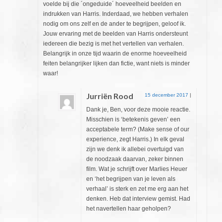
voelde bij die ´ongeduide´ hoeveelheid beelden en
indrukken van Harris. Inderdaad, we hebben verhalen
nodig om ons zelf en de ander te begrijpen, geloof ik.
Jouw ervaring met de beelden van Harris ondersteunt
iedereen die bezig is met het vertellen van verhalen.
Belangrijk in onze tijd waarin de enorme hoeveelheid
feiten belangrijker lijken dan fictie, want niets is minder
waar!
Jurriën Rood
15 december 2017
|
Dank je, Ben, voor deze mooie reactie.
Misschien is ‘betekenis geven’ een
acceptabele term? (Make sense of our
experience, zegt Harris.) In elk geval
zijn we denk ik allebei overtuigd van
de noodzaak daarvan, zeker binnen
film. Wat je schrijft over Marlies Heuer
en ‘het begrijpen van je leven als
verhaal’ is sterk en zet me erg aan het
denken. Heb dat interview gemist. Had
het navertellen haar geholpen?