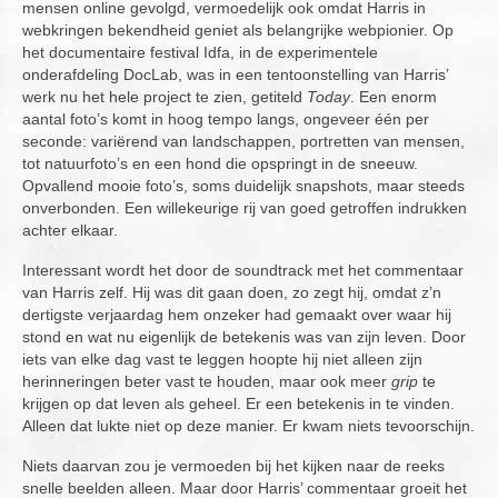
mensen online gevolgd, vermoedelijk ook omdat Harris in
webkringen bekendheid geniet als belangrijke webpionier. Op
het documentaire festival Idfa, in de experimentele
onderafdeling DocLab, was in een tentoonstelling van Harris’
werk nu het hele project te zien, getiteld
Today
. Een enorm
aantal foto’s komt in hoog tempo langs, ongeveer één per
seconde: variërend van landschappen, portretten van mensen,
tot natuurfoto’s en een hond die opspringt in de sneeuw.
Opvallend mooie foto’s, soms duidelijk snapshots, maar steeds
onverbonden. Een willekeurige rij van goed getroffen indrukken
achter elkaar.
Interessant wordt het door de soundtrack met het commentaar
van Harris zelf. Hij was dit gaan doen, zo zegt hij, omdat z’n
dertigste verjaardag hem onzeker had gemaakt over waar hij
stond en wat nu eigenlijk de betekenis was van zijn leven. Door
iets van elke dag vast te leggen hoopte hij niet alleen zijn
herinneringen beter vast te houden, maar ook meer
grip
te
krijgen op dat leven als geheel. Er een betekenis in te vinden.
Alleen dat lukte niet op deze manier. Er kwam niets tevoorschijn.
Niets daarvan zou je vermoeden bij het kijken naar de reeks
snelle beelden alleen. Maar door Harris’ commentaar groeit het