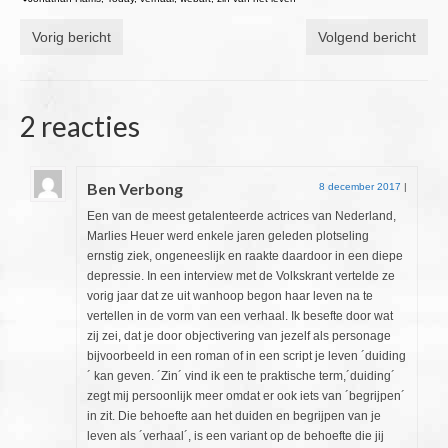
Vorig bericht
Volgend bericht
2 reacties
Ben Verbong
8 december 2017
|
Een van de meest getalenteerde actrices van Nederland,
Marlies Heuer werd enkele jaren geleden plotseling
ernstig ziek, ongeneeslijk en raakte daardoor in een diepe
depressie. In een interview met de Volkskrant vertelde ze
vorig jaar dat ze uit wanhoop begon haar leven na te
vertellen in de vorm van een verhaal. Ik besefte door wat
zij zei, dat je door objectivering van jezelf als personage
bijvoorbeeld in een roman of in een script je leven ´duiding
´ kan geven. ´Zin´ vind ik een te praktische term,´duiding´
zegt mij persoonlijk meer omdat er ook iets van ´begrijpen´
in zit. Die behoefte aan het duiden en begrijpen van je
leven als ´verhaal´, is een variant op de behoefte die jij