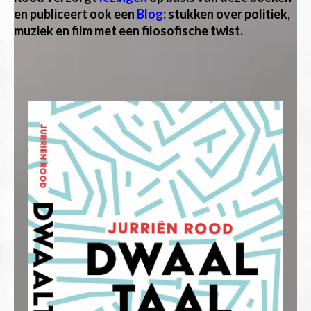
en
publiceert ook een
Blog
: stukken over politiek,
muziek en film met een filosofische twist.