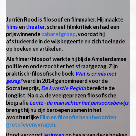
Jurriën Rood is filosoof en filmmaker. Hij maakte
films
en
theater
, schreef filmkritiek en had een
prijswinnende
cabaretgroep
, voordat hij
afstudeerde in de wijsbegeerte en zich toelegde
op boeken en artikelen.
Als filmer/filosoof werkte hij bij de Amsterdamse
politie en onderzocht er het straatgezag. Zijn
praktisch-filosofische boek
Wat is er mis met
gezag?
werd in 2014 genomineerd voor de
Socratesprijs,
De kwestie Pegida
bereikte de
longlist. Na o.a. de veelgeprezen filosofische
biografie
Lentz - de man achter het persoonsbewijs
,
brengt hij nu zijn beroepen samen in het
avontuurlijke
Film en filosofie beantwoorden
grote levensvragen
.
Rood verzorgt
lezingen
op basis van deze boeken