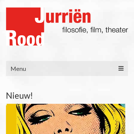
Menu
Filosofie
Nieuw!
Blog
Lezingen/Presentaties
Film & TV
Theater