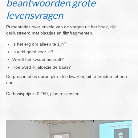
beantwoorden grote
levensvragen
Overige publicaties
English
Presentaties over enkele van de vragen uit het boek, rijk
geïllustreerd met plaatjes en filmfragmenten.
Contact
Is het erg om alleen te zijn?
Cookiebeleid (EU)
Is geld goed voor je?
Wordt het kwaad bestraft?
Hoe word ik jaloezie de baas?
De presentaties duren plm. drie kwartier, uit te breiden tot een
uur.
De basisprijs is € 250, plus reiskosten.