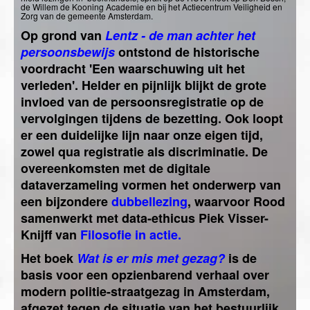
de Willem de Kooning Academie en bij het Actiecentrum Veiligheid en
Zorg van de gemeente Amsterdam.
Op grond van
Lentz - de man achter het
persoonsbewijs
ontstond de historische
voordracht 'Een waarschuwing uit het
verleden'. Helder en pijnlijk blijkt de grote
invloed van de persoonsregistratie op de
vervolgingen tijdens de bezetting. Ook loopt
er een duidelijke lijn naar onze eigen tijd,
zowel qua registratie als discriminatie. De
overeenkomsten met de digitale
dataverzameling vormen het onderwerp van
een bijzondere
dubbellezing
, waarvoor Rood
samenwerkt met
data-ethicus Piek Visser-
Knijff van
Filosofie in actie
.
Het boek
Wat is er mis met gezag?
is de
basis voor een opzienbarend verhaal over
modern politie-straatgezag in Amsterdam,
afgezet tegen de situatie van het bestuurlijk