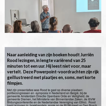
Naar aanleiding van zijn boeken houdt Jurriën
Rood lezingen, in lengte variërend van 25
minuten tot een uur. Hij leest niet voor, maar
vertelt. Deze
Powerpoint-voordrachten zijn rijk
geïllustreerd met plaatjes en, soms, met korte
filmpjes.
Met zijn presentaties was Rood te gast op diverse plaatsen:
politiecongressen en -symposia in Nederland en België, bij de
gemeente Amsterdam Directie Openbare Orde en Veiligheid, de
gemeente Diemen, het Ministerie van Binnenlandse Zaken, de ISVW
Bildungsconferentie en de Nederlandse Vereniging van Ethici. Rood
hield lezingen in boekhandels, sprak op de RUW-meet up Den Bosch,