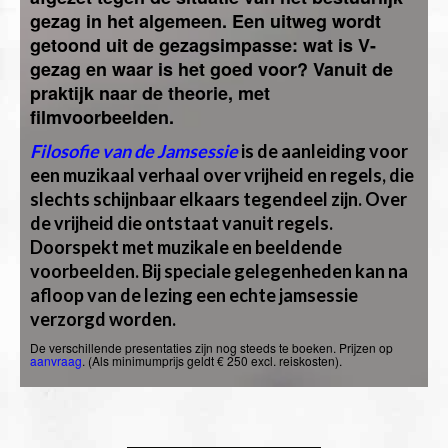
gezag in het algemeen. Een uitweg wordt
getoond uit de gezagsimpasse: wat is V-
gezag en waar is het goed voor? Vanuit de
praktijk naar de theorie, met
filmvoorbeelden.
Filosofie van de Jamsessie
is de aanleiding voor
een muzikaal verhaal over vrijheid en regels, die
slechts schijnbaar elkaars tegendeel zijn. Over
de vrijheid die ontstaat vanuit regels.
Doorspekt met muzikale en beeldende
voorbeelden. Bij speciale gelegenheden kan na
afloop van de lezing een echte jamsessie
verzorgd worden.
De verschillende presentaties zijn nog steeds te boeken. Prijzen op
aanvraag
. (Als minimumprijs geldt € 250 excl. reiskosten).