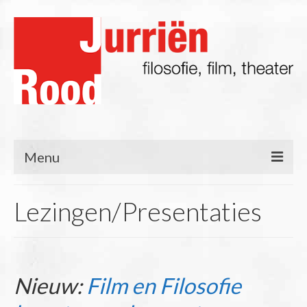
Menu
Filosofie
Lezingen/Presentaties
Blog
Lezingen/Presentaties
Nieuw:
Film & TV
Film en Filosofie
Theater