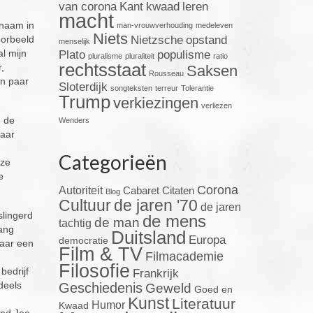
van corona
Kant
kwaad
leren
macht
 naam in
man-vrouwverhouding
medeleven
Niets
oorbeeld
Nietzsche
opstand
menselijk
l mijn
Plato
populisme
pluralisme
pluraliteit
ratio
rechtsstaat
,
Saksen
Rousseau
en paar
Sloterdijk
songteksten
terreur
Tolerantie
Trump
verkiezingen
verliezen
n de
Wenders
maar
Categorieën
eze
e
Corona
Autoriteit
Cabaret
Citaten
Blog
Cultuur
de jaren '70
de jaren
slingerd
de mens
de man
tachtig
ang
Duitsland
Europa
democratie
maar een
Film & TV
Filmacademie
Filosofie
bedrijf
Frankrijk
deels
Geschiedenis
Geweld
Goed en
Kunst
Literatuur
Humor
Kwaad
end Joe