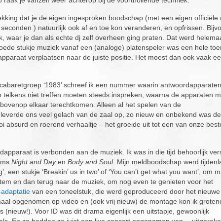
ekking dat je de eigen ingesproken boodschap (met een eigen officiële
econden ) natuurlijk ook af en toe kon veranderen, en opfrissen. Bijv
 waar je dan als echte dj zelf overheen ging praten. Dat werd helemaa
oede stukje muziek vanaf een (analoge) platenspeler was een hele toer
paraat verplaatsen naar de juiste positie. Het moest dan ook vaak e
 cabaretgroep ‘1983’ schreef ik een nummer waarin antwoordapparate
h telkens niet treffen moeten steeds inspreken, waarna de apparaten 
s bovenop elkaar terechtkomen. Alleen al het spelen van de
 leverde ons veel gelach van de zaal op, zo nieuw en onbekend was d
 absurd en roerend verhaaltje – het groeide uit tot een van onze best
apparaat is verbonden aan de muziek. Ik was in die tijd behoorlijk ver
bums
Night and Day
en
Body and Soul.
Mijn meldboodschap werd tijdenl
’, een stukje ‘Breakin’ us in two’ of ‘You can’t get what you want’, om 
tem en dan terug naar de muziek, om nog even te genieten voor het
-adaptatie
van een toneelstuk, die werd geproduceerd door het nieuwe 
emaal opgenomen op video en (ook vrij nieuw) de montage kon ik groten
(nieuw!). Voor ID was dit drama eigenlijk een uitstapje, gewoonlijk
vals. En zo hadden ze juist een live concert opgenomen van… uitgerek