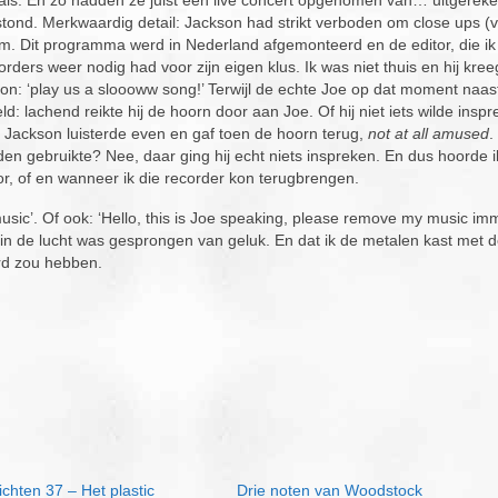
stond. Merkwaardig detail: Jackson had strikt verboden om close ups (
rom. Dit programma werd in Nederland afgemonteerd en de editor, die i
ders weer nodig had voor zijn eigen klus. Ik was niet thuis en hij kree
n: ‘play us a sloooww song!’ Terwijl de echte Joe op dat moment naa
ld: lachend reikte hij de hoorn door aan Joe. Of hij niet iets wilde inspr
e Jackson luisterde even en gaf toen de hoorn terug,
not at all amused
.
n gebruikte? Nee, daar ging hij echt niets inspreken. En dus hoorde ik
or, of en wanneer ik die recorder kon terugbrengen.
y music’. Of ook: ‘Hello, this is Joe speaking, please remove my music im
in de lucht was gesprongen van geluk. En dat ik de metalen kast met 
rd zou hebben.
ichten 37 – Het plastic
Drie noten van Woodstock