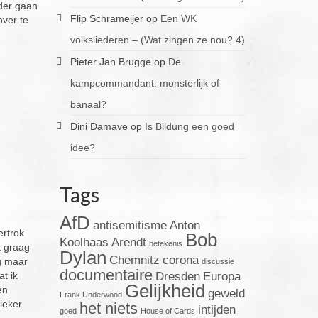
rder gaan
Flip Schrameijer
op
Een WK
over te
volksliederen – (Wat zingen ze nou? 4)
Pieter Jan Brugge
op
De
kampcommandant: monsterlijk of
banaal?
Dini Damave
op
Is Bildung een goed
idee?
Tags
AfD
antisemitisme
Anton
ertrok
Bob
Koolhaas
Arendt
betekenis
t graag
Dylan
Chemnitz
corona
g maar
discussie
documentaire
t ik
Dresden
Europa
Gelijkheid
en
geweld
Frank Underwood
ieker
het niets
intijden
goed
House of Cards