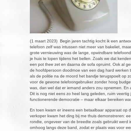
(1 maart 2023) Begin jaren tachtig kocht ik een antwo
telefoon zelf was intussen niet meer van bakeliet, maa
grote vernieuwing was de lange, opwindbare telefoondra
je huis te lopen tijdens het bellen. Zoals we dat kende
een pot thee zet en daarna de sofa opruimt. Ook al ge
de hoofdpersoon doodmoe van een dag hard werken thuis
als de politie na de moord het bandje terugspoelt op z
voor de gewone telefoongebruiker zonder hoog budget
was, dan wel dat er iemand anders zou opnemen. En a
Dit is nog niet eens zo heel lang geleden, ruim veerti
functionerende democratie – maar elkaar bereiken was
En toen kwam er ineens een betaalbaar apparaat op de
verkoper kwam het ding bij me thuis demonstreren: e
rondte, ongeveer van de breedte zoals gebruikt werd i
omhoog langs deze band, zodat er plaats was voor een