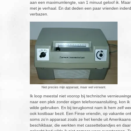
aan een maximumlengte, van 1 minuut geloof ik. Maar a
met je verhaal. En dat deden een paar vrienden inder
verbazen.
Niet precies mijn apparaat, maar wel verwant.
Ik loop meestal niet voorop bij technische vernieuwinge
naar een plek zonder eigen telefoonaansluiting, kon ik
wilde gebruiken. En bij terugkomst nam ik hem zelf we
ook kostbaar bezit. Een Finse vriendin, op vakantie o
soms zo’n apparaat zoals ze het kende uit Amerikaa
beschikbaar, die werkten met cassettebandjes en daar
gekocht had wilde ik niet zomaar weer overstappen. Zo 