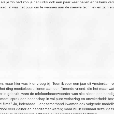
ls je zin had kon je natuurlijk ook een paar keer bellen en telkens ve
daad, al was het puur om te wennen aan de nieuwe techniek en zich er
n, maar hier was ik er vroeg bij. Toen ik voor een jaar uit Amsterdam v
 het ding moeiteloos uitlenen aan een filmende vriend, die het maar wa
er in gebruik, want de telefoonbeantwoorder was niet alleen een handi
ntmoet, sprak een boodschap in vol pure verbazing en onzekerheid: beza
nse films? Ja, inderdaad. Langzamerhand kwamen ook volgende modell
door veel kleiner en handzamer waren; maar nu ik eenmaal deze klass
raak je vanzelf weer achterop bij de voorthollende techniek.