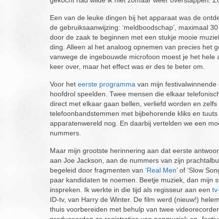
Een van de leuke dingen bij het apparaat was de ontd
de gebruiksaanwijzing: ‘meldboodschap’, maximaal 30 s
door de zaak te beginnen met een stukje mooie muziek,
ding. Alleen al het analoog opnemen van precies het g
vanwege de ingebouwde microfoon moest je het hele ap
keer over, maar het effect was er des te beter om.
Voor het
eerste programma
van mijn festivalwinnende
hoofdrol speelden. Twee mensen die elkaar telefonisc
direct met elkaar gaan bellen, verliefd worden en zelf
telefoonbandstemmen met bijbehorende kliks en tuuts
apparatenwereld nog. En daarbij vertelden we een mooi
nummers.
Maar mijn grootste herinnering aan dat eerste antwoord
aan Joe Jackson, aan de nummers van zijn prachtal
begeleid door fragmenten van
‘Real Men’
of ‘Slow Song
paar kandidaten te noemen. Beetje muziek, dan mijn s
inspreken. Ik werkte in die tijd als regisseur aan een
tv
ID-tv, van Harry de Winter. De film werd (nieuw!) hel
thuis voorbereiden met behulp van twee videorecorders 
produceerden ze registraties van popmuziek en -festi