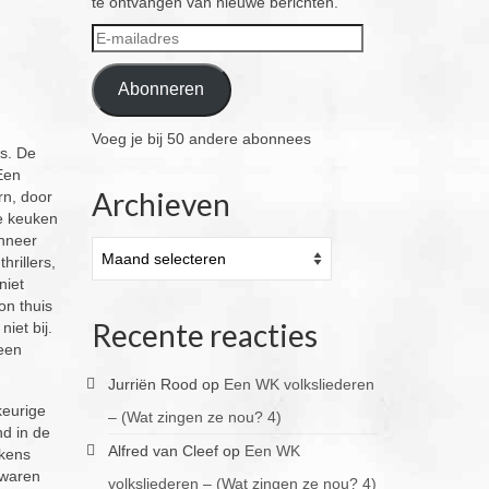
te ontvangen van nieuwe berichten.
E-
mailadres
Abonneren
Voeg je bij 50 andere abonnees
rs. De
 Een
Archieven
rn, door
de keuken
anneer
Archieven
rillers,
niet
on thuis
Recente reacties
iet bij.
 een
Jurriën Rood
op
Een WK volksliederen
keurige
– (Wat zingen ze nou? 4)
d in de
Alfred van Cleef
op
Een WK
lkens
 waren
volksliederen – (Wat zingen ze nou? 4)