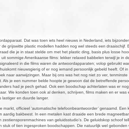
ordapparaat. Dat was toen iets heel nieuws in Nederland, iets bijzonde
r de grijswitte plastic modellen hadden nog wel steeds een draaischijf.
ad die je in staat stelde om met het plastic ding, basis plus losse hoo
n uit sommige Amerikaanse films: lekker relaxed babbelen terwijl je in 
signaleerd in die films waren de antwoordapparaten; volop gebruikt w
komt nieuwsgierig of er nog iemand persoonlijk gebeld heeft. Of in th
oek naar aanwijzingen. Maar bij ons was het nog niet zo ver, tenminste 
. Als je een nummer belde hoopte je gewoon dat de betreffende perso
nders had je pech gehad. Ook een boodschap achterlaten was er nog n
g jaar. We konden toen ook al denken, schrijven, films maken en er was
 lastiger en duurde langer.
 markt, officieel ‘automatische telefoonbeantwoorder’ genaamd. Een 
en aardig bakbeest. In een metalen kast draaide een brede magneetban
n zestiensporenmachines van geluidsstudio’s. De geluidskop schoof te
 stuk of tien ingesproken boodschappen. Die natuurlijk wel gebonden