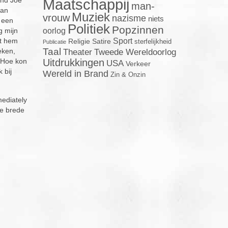
Maatschappij
man-
van
Muziek
vrouw
nazisme
niets
k een
Politiek
Popzinnen
g mijn
oorlog
st hem
Sport
Religie
Satire
sterfelijkheid
Publicatie
Taal
eken,
Theater
Tweede Wereldoorlog
 Hoe kon
Uitdrukkingen
USA
Verkeer
 bij
Wereld in Brand
Zin & Onzin
mediately
de brede