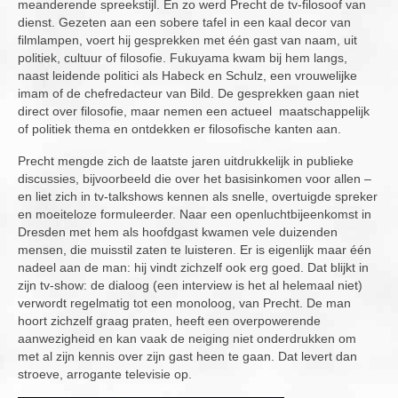
meanderende spreekstijl. En zo werd Precht de tv-filosoof van
dienst. Gezeten aan een sobere tafel in een kaal decor van
filmlampen, voert hij gesprekken met één gast van naam, uit
politiek, cultuur of filosofie. Fukuyama kwam bij hem langs,
naast leidende politici als Habeck en Schulz, een vrouwelijke
imam of de chefredacteur van Bild. De gesprekken gaan niet
direct over filosofie, maar nemen een actueel maatschappelijk
of politiek thema en ontdekken er filosofische kanten aan.
Precht mengde zich de laatste jaren uitdrukkelijk in publieke
discussies, bijvoorbeeld die over het basisinkomen voor allen –
en liet zich in tv-talkshows kennen als snelle, overtuigde spreker
en moeiteloze formuleerder. Naar een openluchtbijeenkomst in
Dresden met hem als hoofdgast kwamen vele duizenden
mensen, die muisstil zaten te luisteren. Er is eigenlijk maar één
nadeel aan de man: hij vindt zichzelf ook erg goed. Dat blijkt in
zijn tv-show: de dialoog (een interview is het al helemaal niet)
verwordt regelmatig tot een monoloog, van Precht. De man
hoort zichzelf graag praten, heeft een overpowerende
aanwezigheid en kan vaak de neiging niet onderdrukken om
met al zijn kennis over zijn gast heen te gaan. Dat levert dan
stroeve, arrogante televisie op.