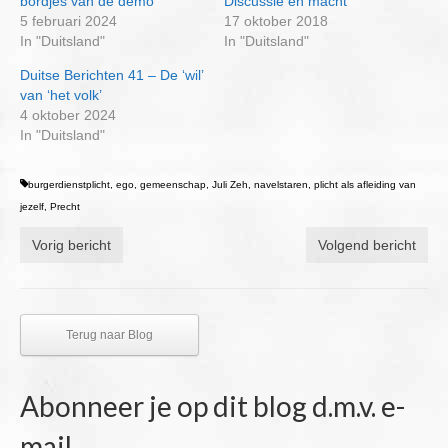
bordjes van de demo
Discussie en macht
5 februari 2024
17 oktober 2018
In "Duitsland"
In "Duitsland"
Duitse Berichten 41 – De ‘wil’
van ‘het volk’
4 oktober 2024
In "Duitsland"
burgerdienstplicht
,
ego
,
gemeenschap
,
Juli Zeh
,
navelstaren
,
plicht als afleiding van
jezelf
,
Precht
Vorig bericht
Volgend bericht
Terug naar Blog
Abonneer je op dit blog d.m.v. e-
mail