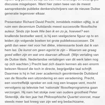
discussie misgelopen. Want hier zaten twee van de meest
aansprekende publieke denkers/schrijvers van de nieuwe Duitse
generatie tegenover elkaar.
Presentator Richard David Precht, inmiddels midden vijftig, is al
ruim een decennium Duitslands meest succesvolle filosofische
auteur. Sinds zijn boek
Wie ben ik en zo ja, hoeveel?
een
knallende bestseller werd, is hij een veelgeziene figuur op tv en
leiden zijn volgende boeken tot grote publiekssuccessen. Dit
geldt dan weer niet voor het dikke, interessante boek dat ik van
hem las:
De kunst om geen egoïst te zijn – Waarom we graag
goed willen zijn en wat ons daarvan afhoudt.
(Mijn vertaling van
de Duitse titels. Nederlandse vertalingen van dit werk laten nog
op zich wachten.) Precht laat zich daarin kennen als een enorm
belezen filosoof die toch in directe, begrijpelijke taal schrijft.
Daarmee is hij in het zeer academisch georiënteerde Duitsland
van de filosofie een uitzondering en een verademing. Precht,
een voortreffelijk spreker en ook nog een knappe vent, mocht
vervolgens op televisie het ‘nationale’ filosofieprogramma gaan
verzorgen. Hij nam het stokje over van oudere grootheid Peter
Sloterdijk, die tien jaar het
Philosophische Quartet
voorzat, maar
steeds meer last kreeg van zijn wel erg bedachtzame,