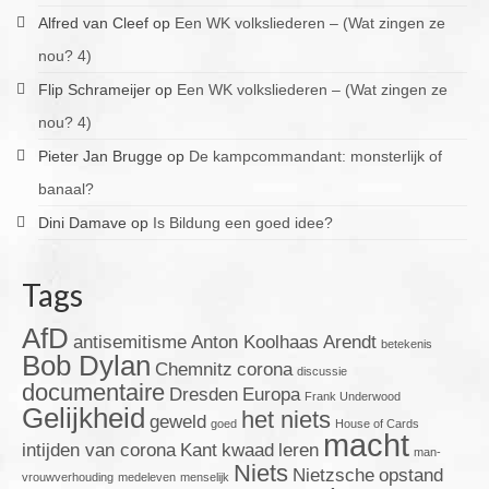
Alfred van Cleef
op
Een WK volksliederen – (Wat zingen ze
nou? 4)
Flip Schrameijer
op
Een WK volksliederen – (Wat zingen ze
nou? 4)
Pieter Jan Brugge
op
De kampcommandant: monsterlijk of
banaal?
Dini Damave
op
Is Bildung een goed idee?
Tags
AfD
antisemitisme
Anton Koolhaas
Arendt
betekenis
Bob Dylan
Chemnitz
corona
discussie
documentaire
Dresden
Europa
Frank Underwood
Gelijkheid
het niets
geweld
goed
House of Cards
macht
intijden van corona
Kant
kwaad
leren
man-
Niets
Nietzsche
opstand
vrouwverhouding
medeleven
menselijk