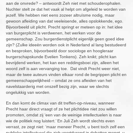
aan de onvrede? – antwoordt Zeh niet met schouderophalen.
Nuchter stelt ze dat het vaak al helpt om afgeleid te worden van
jezelf. We hebben niet eens zozeer altruïsme nodig, maar
gewoon afleiding van dat veeleisende, alles opslokkende, ego.
Bijvoorbeeld uit plicht. Precht springt er meteen op in: het idee
van burgerplicht is verdwenen, het werken voor de
gemeenschap. Zou burgerdienstplicht eigenlijk geen goed idee
zijn? (Zulke ideeën worden ook in Nederland al lang bestudeerd
en besproken, bijvoorbeeld door sociologe en hoogleraar
burgerschapskunde Evelien Tonkens). Zeh knikt; plicht kan
bevrijdend werken, het kan een reddingsboei zijn, alleen het
woord zelf is aan vervanging toe. Dat vindt Precht weer niet,
maar de twee auteurs vinden elkaar rond de begrippen plicht en
gemeenschappelijkheid – omdat ze ons afleiden van het
navelstaarderig met onszelf bezig zijn, waar we slechts
ongelukkig van worden.
En dan komt de climax van dit treffen-op-niveau, wanneer
Precht haar direct vraagt of ze het plichtidee niet zou willen
promoten, omdat zij ‘een van de weinige intellectuelen is naar
wie de politiek nog luistert.’ En Juli Zeh wordt slechts even
verrast, ze zegt niet: ‘maar meneer Precht, u bent toch zelf een
publieke intellectueel die zich voortdurend in debatten mengt, u