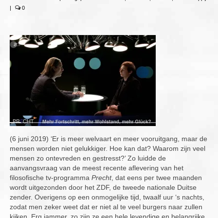
|
0
Overige publicaties
English
Contact
Cookiebeleid (EU)
(6 juni 2019) ‘Er is meer welvaart en meer vooruitgang, maar de
mensen worden niet gelukkiger. Hoe kan dat? Waarom zijn veel
mensen zo ontevreden en gestresst?’ Zo luidde de
aanvangsvraag van de meest recente aflevering van het
filosofische tv-programma
Precht
, dat eens per twee maanden
wordt uitgezonden door het ZDF, de tweede nationale Duitse
zender. Overigens op een onmogelijke tijd, twaalf uur ‘s nachts,
zodat men zeker weet dat er niet al te veel burgers naar zullen
kijken. Erg jammer, zo zijn ze een hele levendige en belangrijke