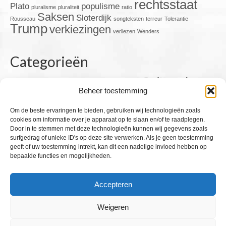
rechtsstaat
Plato
populisme
pluralisme
pluraliteit
ratio
Saksen
Sloterdijk
Rousseau
songteksten
terreur
Tolerantie
Trump
verkiezingen
verliezen
Wenders
Categorieën
Cultuur
de
Corona
Autoriteit
Cabaret
Citaten
Blog
Beheer toestemming
de mens
jaren '70
de man
de jaren tachtig
Duitsland
Film & TV
Europa
democratie
Om de beste ervaringen te bieden, gebruiken wij technologieën zoals
Filosofie
Filmacademie
Frankrijk
cookies om informatie over je apparaat op te slaan en/of te raadplegen.
Geschiedenis
Geweld
Door in te stemmen met deze technologieën kunnen wij gegevens zoals
Humor
Goed en Kwaad
Maatschappij
surfgedrag of unieke ID's op deze site verwerken. Als je geen toestemming
Kunst
Literatuur
man-
geeft of uw toestemming intrekt, kan dit een nadelige invloed hebben op
Politiek
Muziek
vrouw
nazisme
niets
oorlog
bepaalde functies en mogelijkheden.
Popzinnen
Taal
Sport
Religie
Satire
sterfelijkheid
Publicatie
Uitdrukkingen
Theater
Tweede Wereldoorlog
USA
Accepteren
Wereld in Brand
Verkeer
Zin & Onzin
Weigeren