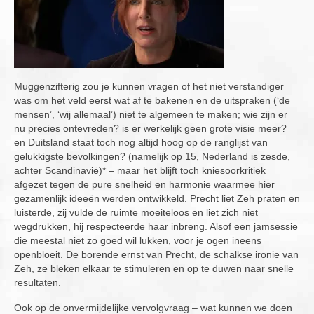
Muggenzifterig zou je kunnen vragen of het niet verstandiger
was om het veld eerst wat af te bakenen en de uitspraken (‘de
mensen’, ‘wij allemaal’) niet te algemeen te maken; wie zijn er
nu precies ontevreden? is er werkelijk geen grote visie meer?
en Duitsland staat toch nog altijd hoog op de ranglijst van
gelukkigste bevolkingen? (namelijk op 15, Nederland is zesde,
achter Scandinavië)* – maar het blijft toch kniesoorkritiek
afgezet tegen de pure snelheid en harmonie waarmee hier
gezamenlijk ideeën werden ontwikkeld. Precht liet Zeh praten en
luisterde, zij vulde de ruimte moeiteloos en liet zich niet
wegdrukken, hij respecteerde haar inbreng. Alsof een jamsessie
die meestal niet zo goed wil lukken, voor je ogen ineens
openbloeit. De borende ernst van Precht, de schalkse ironie van
Zeh, ze bleken elkaar te stimuleren en op te duwen naar snelle
resultaten.
Ook op de onvermijdelijke vervolgvraag – wat kunnen we doen